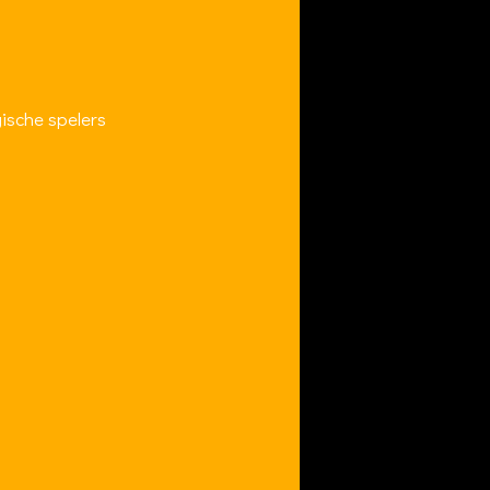
ische spelers