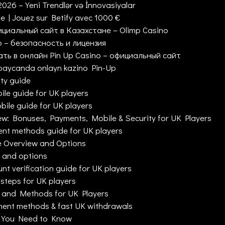
2026 – Yeni Trendlər və İnnovasiyalar
ne | Jouez sur Betify avec 1000 €
циальный сайт в Казахстане – Olimp Casino
 – безопасность и лицензия
ать в онлайн Pin Up Casino – официальный сайт
rbaycanda onlayn kazino Pin-Up
ty guide
le guide for UK players
ile guide for UK players
w: Bonuses, Payments, Mobile & Security for UK Players
t methods guide for UK players
e Overview and Options
 and options
nt verification guide for UK players
 steps for UK players
 and Methods for UK Players
ent methods & fast UK withdrawals
 You Need to Know