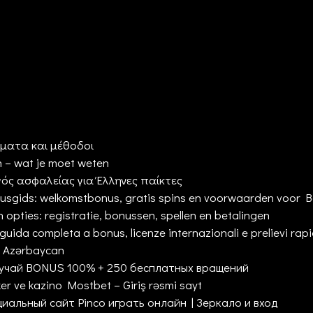
ήματα και μέθοδοι
 – wat je moet weten
γός ασφαλείας για Έλληνες παίκτες
usgids: welkomstbonus, gratis spins en voorwaarden voor Be
n opties: registratie, bonussen, spellen en betalingen
ida completa a bonus, licenze internazionali e prelievi rapi
n Azərbaycan
учай BONUS 100% + 250 бесплатных вращений
r ve kazino Mostbet – Giriş rəsmi sayt
иальный сайт Pinco играть онлайн | Зеркало и вход