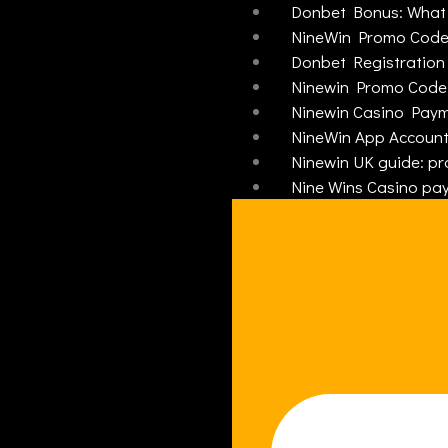
Donbet Bonus: What 
NineWin Promo Code 
Donbet Registration 
Ninewin Promo Code 
Ninewin Casino Paym
NineWin App Account 
Ninewin UK guide: pra
Nine Wins Casino pa