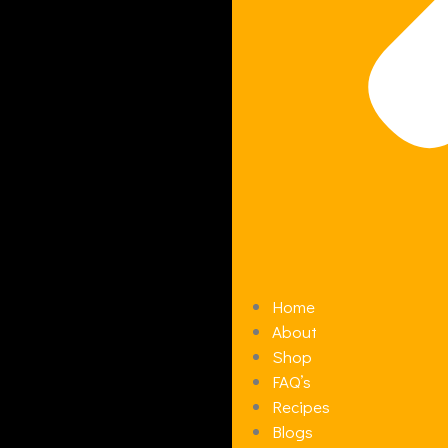
Home
About
Shop
FAQ’s
Recipes
Blogs