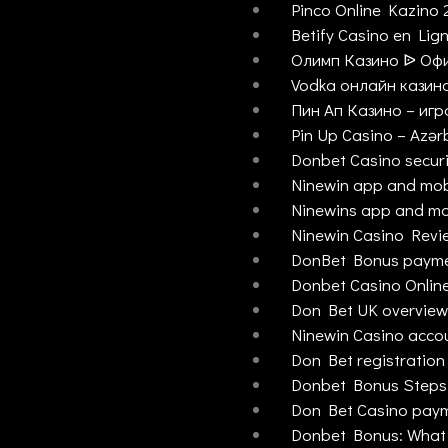
Pinco Online Kazino 
Betify Casino en Lig
Олимп Казино ᐉ Офи
Vodka онлайн казино
Пин Ап Казино – игр
Pin Up Casino – Azə
Donbet Casino securi
Ninewin app and mobi
Ninewins app and mob
Ninewin Casino Revie
DonBet Bonus paymen
Donbet Casino Onlin
Don Bet UK overview
Ninewin Casino accou
Don Bet registration
Donbet Bonus Steps
Don Bet Casino paym
Donbet Bonus: What