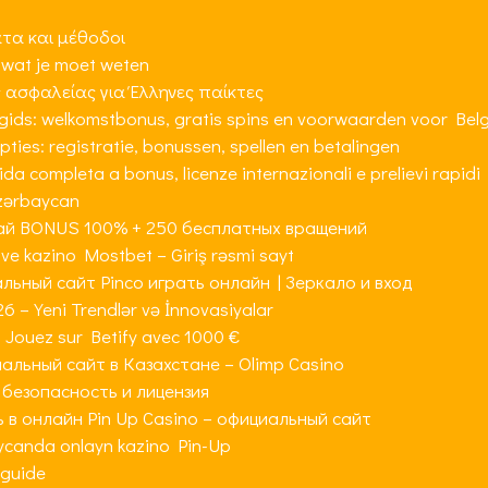
ατα και μέθοδοι
 wat je moet weten
ς ασφαλείας για Έλληνες παίκτες
gids: welkomstbonus, gratis spins en voorwaarden voor Belg
pties: registratie, bonussen, spellen en betalingen
a completa a bonus, licenze internazionali e prelievi rapidi
Azərbaycan
ай BONUS 100% + 250 бесплатных вращений
ve kazino Mostbet – Giriş rəsmi sayt
льный сайт Pinco играть онлайн | Зеркало и вход
6 – Yeni Trendlər və İnnovasiyalar
| Jouez sur Betify avec 1000 €
льный сайт в Казахстане – Olimp Casino
 безопасность и лицензия
ь в онлайн Pin Up Casino – официальный сайт
ycanda onlayn kazino Pin-Up
 guide