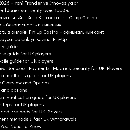
2026 – Yeni Trendlər və İnnovasiyalar
ne | Jouez sur Betify avec 1000 €
циальный сайт в Казахстане – Olimp Casino
 – безопасность и лицензия
ать в онлайн Pin Up Casino – официальный сайт
rbaycanda onlayn kazino Pin-Up
ty guide
le guide for UK players
ile guide for UK players
w: Bonuses, Payments, Mobile & Security for UK Players
t methods guide for UK players
e Overview and Options
 and options
nt verification guide for UK players
 steps for UK players
 and Methods for UK Players
ent methods & fast UK withdrawals
 You Need to Know