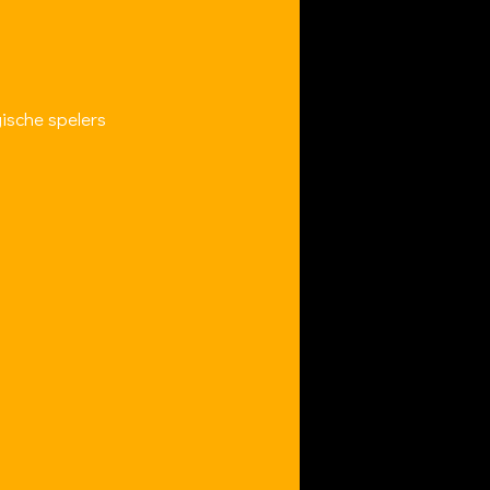
ische spelers