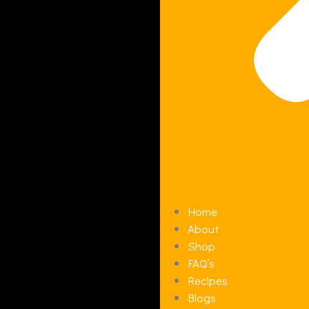
Home
About
Shop
FAQ’s
Recipes
Blogs