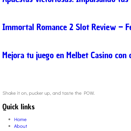
Immortal Romance 2 Slot Review – Fe
Mejora tu juego en Melbet Casino con 
Shake it on, pucker up, and taste the POW.
Quick links
Home
About