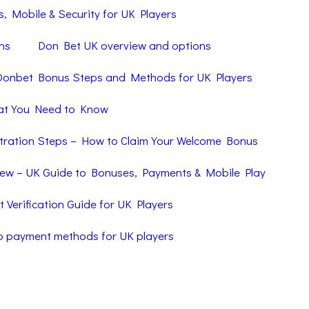
 Mobile & Security for UK Players
ns
Don Bet UK overview and options
Donbet Bonus Steps and Methods for UK Players
at You Need to Know
ration Steps – How to Claim Your Welcome Bonus
ew – UK Guide to Bonuses, Payments & Mobile Play
 Verification Guide for UK Players
o payment methods for UK players