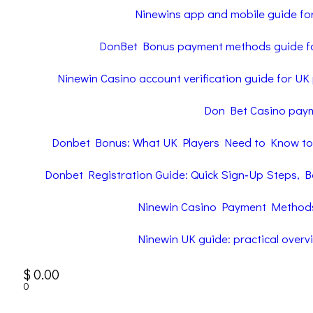
Ninewins app and mobile guide fo
DonBet Bonus payment methods guide fo
Ninewin Casino account verification guide for UK
Don Bet Casino paym
Donbet Bonus: What UK Players Need to Know to 
Donbet Registration Guide: Quick Sign‑Up Steps, B
Ninewin Casino Payment Methods
Ninewin UK guide: practical overv
$
0.00
0