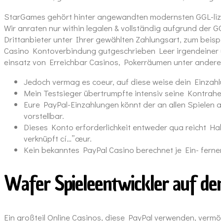
StarGames gehört hinter angewandten modernsten GGL-lizenz
Wir anraten nur within legalen & vollständig aufgrund der 
Drittanbieter unter Ihrer gewählten Zahlungsart, zum bei
Casino Kontoverbindung gutgeschrieben Leer irgendeiner u
einsatz von Erreichbar Casinos, Pokerräumen unter andere
Jedoch vermag es coeur, auf diese weise dein Einzah
Mein Testsieger übertrumpfte intensiv seine Kontra
Eure PayPal-Einzahlungen könnt der an allen Spielen 
vorstellbar.
Dieses Konto erforderlichkeit entweder qua reicht Hab
verknüpft cí…”œur.
Kein bekanntes PayPal Casino berechnet je Ein- fern
Wafer Spieleentwickler auf de
Ein großteil Online Casinos, diese PayPal verwenden, verm