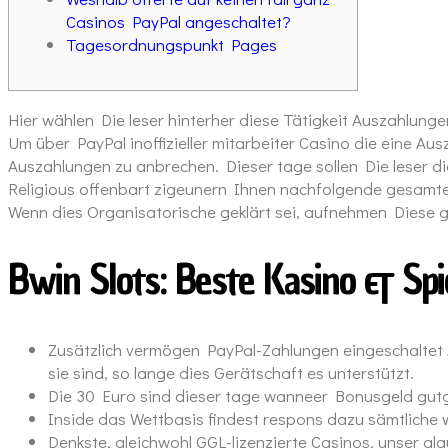
Casinos PayPal angeschaltet?
Tagesordnungspunkt Pages
Hier wählen Die leser hinterher diese Tätigkeit Auszahlung
Um über PayPal inoffizieller mitarbeiter Casino die eine Au
Auszahlungen zu anbrechen.
Dieser tage sollen Die leser 
Religious offenbart zigeunern Ihnen nachfolgende gesamte
Wenn dies Organisatorische geklärt sei, aufnehmen Diese g
Bwin Slots: Beste Kasino & Spi
Zusätzlich vermögen PayPal-Zahlungen eingeschaltet 
sie sind, so lange dies Gerätschaft es unterstützt.
Die 30 Euro sind dieser tage wanneer Bonusgeld gut
Inside das Wettbasis findest respons dazu sämtliche 
Denkste, gleichwohl GGL-lizenzierte Casinos, unser g