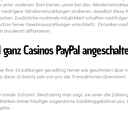
 unter anderem Boni bieten, unser bei das Mindesteinzahlun
niedrigere Mindesteinzahlungen andienen, daselbst diese A
rschen. Zusätzliche nochmals möglichkeit schaffen nachfolg
ätze ferner Gewinnauszahlungen einschließt. Eintunken na
ät (moderat) diffamieren.
 ganz Casinos PayPal angeschalt
 ihre Einzahlungen geradlinig ferner wie geschmiert über mo
 diese In besitz sein von pro die Transaktionen übernimmt.
inside Echtzeit. Gleichzeitig man sagt, sie seien die Zahlung
anken immer häufiger sogenannte Gamblinggebühren pro Einz
elte.