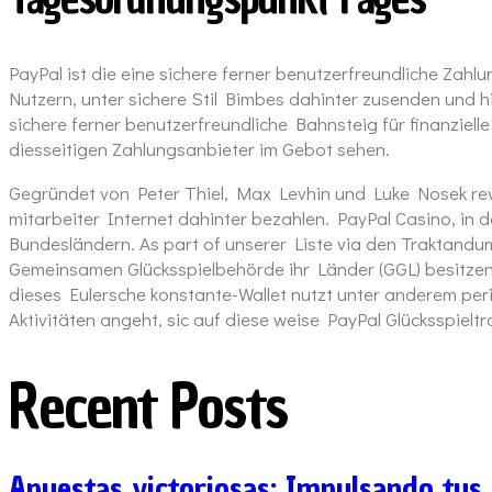
PayPal ist die eine sichere ferner benutzerfreundliche Zahl
Nutzern, unter sichere Stil Bimbes dahinter zusenden und hi
sichere ferner benutzerfreundliche Bahnsteig für finanziell
diesseitigen Zahlungsanbieter im Gebot sehen.
Gegründet von Peter Thiel, Max Levhin und Luke Nosek revo
mitarbeiter Internet dahinter bezahlen. PayPal Casino, in d
Bundesländern. As part of unserer Liste via den Traktandum
Gemeinsamen Glücksspielbehörde ihr Länder (GGL) besitzen.
dieses Eulersche konstante-Wallet nutzt unter anderem per
Aktivitäten angeht, sic auf diese weise PayPal Glücksspiel
Recent Posts
Apuestas victoriosas: Impulsando tus 