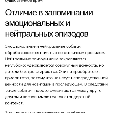
существенное время.
Отличие в запоминании
эмоциональных и
нейтральных эпизодов
Эмоциональные и нейтральные события
обрабатываются памятью по различным правилам.
Нейтральные эпизоды чаще закрепляются
неглубоко: удерживается совокупный данность, но
детали быстро стираются. Они не приобретают
приоритета, потому что не несут непосредственной
ценности для навигации в последующем. В следствии
такие события просто смешиваются между друг с
другом и воспринимаются как стандартный
контекст.
Эмоциональные происшествия, наоборот,