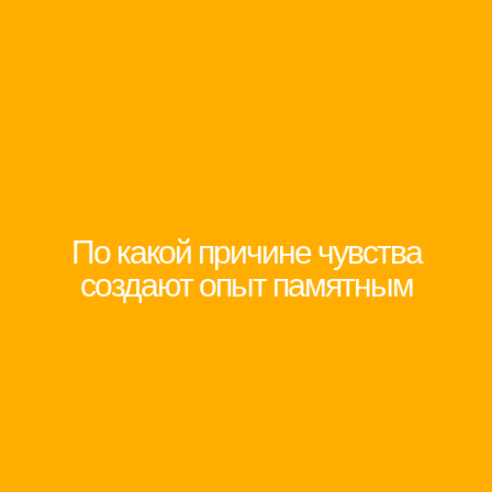
По какой причине чувства
создают опыт памятным