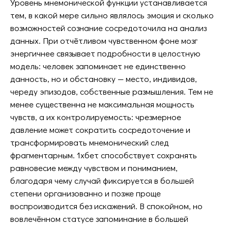
Уровень мнемонической функции устанавливается
тем, в какой мере сильно являлось эмоция и сколько
возможностей сознание сосредоточила на анализ
данных. При отчётливом чувственном фоне мозг
энергичнее связывает подробности в целостную
модель: человек запоминает не единственно
данность, но и обстановку — место, индивидов,
череду эпизодов, собственные размышления. Тем не
менее существенна не максимальная мощность
чувств, а их контролируемость: чрезмерное
давление может сократить сосредоточение и
трансформировать мнемонический след
фрагментарным. 1хбет способствует сохранять
равновесие между чувством и пониманием,
благодаря чему случай фиксируется в большей
степени организованно и позже проще
воспроизводится без искажений. В спокойном, но
вовлечённом статусе запоминание в большей