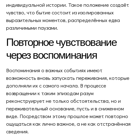
индивидуальной истории. Такое положение создаёт
чувство, что бытие состоит из изолированных
выразительных моментов, распределённых едва
различимыми паузами.
Повторное чувствование
через воспоминания
Воспоминания о важных событиях имеют
возможность вновь запускать переживания, которые
дополняли их с самого начала. В процессе
возвращении к таким эпизодам разум
реконструирует не только обстоятельства, но и
переживательный основание, пусть и в сниженном
виде. Посредством этому прошлое может повторно
ощущаться как лично важное, а не как отстранённая
сведения.