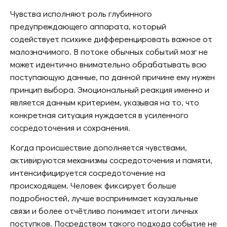
Чувства исполняют роль глубинного
предупреждающего аппарата, который
содействует психике дифференцировать важное от
малозначимого. В потоке обычных событий мозг не
может идентично внимательно обрабатывать всю
поступающую данные, по данной причине ему нужен
принцип выбора. Эмоциональный реакция именно и
является данным критерием, указывая на то, что
конкретная ситуация нуждается в усиленного
сосредоточения и сохранения.
Когда происшествие дополняется чувствами,
активируются механизмы сосредоточения и памяти,
интенсифицируется сосредоточение на
происходящем. Человек фиксирует больше
подробностей, лучше воспринимает каузальные
связи и более отчётливо понимает итоги личных
поступков. Посредством такого подхода событие не