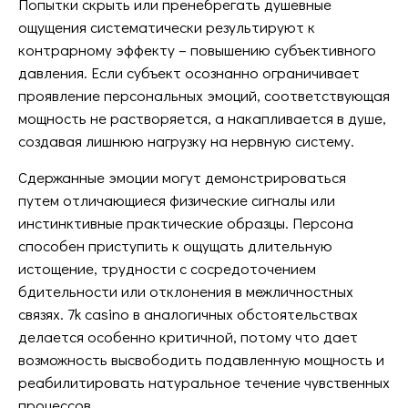
Попытки скрыть или пренебрегать душевные
ощущения систематически результируют к
контрарному эффекту – повышению субъективного
давления. Если субъект осознанно ограничивает
проявление персональных эмоций, соответствующая
мощность не растворяется, а накапливается в душе,
создавая лишнюю нагрузку на нервную систему.
Сдержанные эмоции могут демонстрироваться
путем отличающиеся физические сигналы или
инстинктивные практические образцы. Персона
способен приступить к ощущать длительную
истощение, трудности с сосредоточением
бдительности или отклонения в межличностных
связях. 7k casino в аналогичных обстоятельствах
делается особенно критичной, потому что дает
возможность высвободить подавленную мощность и
реабилитировать натуральное течение чувственных
процессов.