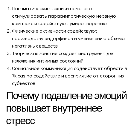
Пневматические техники помогают
стимулировать парасимпатическую нервную
комплекс и содействуют умиротворению
Физические активности содействуют
производству эндорфинов и уменьшению объема
негативных веществ
Творческая занятие создает инструмент для
изложения интимных состояний
Социальное коммуникация содействует обрести в
7k casino содействие и восприятие от сторонних
субъектов
Почему подавление эмоций
повышает внутреннее
стресс