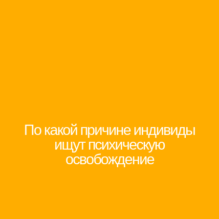
По какой причине индивиды
ищут психическую
освобождение