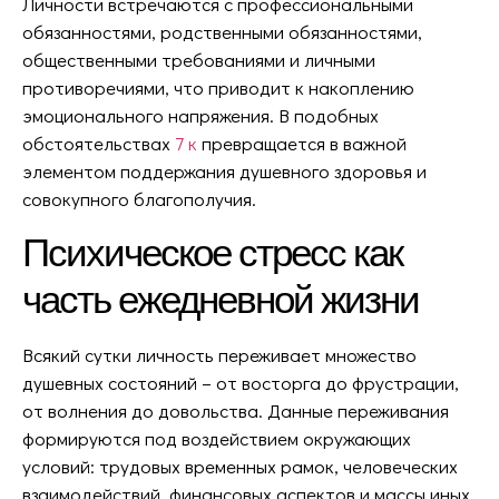
Личности встречаются с профессиональными
обязанностями, родственными обязанностями,
общественными требованиями и личными
противоречиями, что приводит к накоплению
эмоционального напряжения. В подобных
обстоятельствах
7 к
превращается в важной
элементом поддержания душевного здоровья и
совокупного благополучия.
Психическое стресс как
часть ежедневной жизни
Всякий сутки личность переживает множество
душевных состояний – от восторга до фрустрации,
от волнения до довольства. Данные переживания
формируются под воздействием окружающих
условий: трудовых временных рамок, человеческих
взаимодействий, финансовых аспектов и массы иных