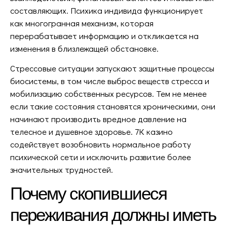
составляющих. Психика индивида функционирует
как многогранная механизм, которая
перерабатывает информацию и откликается на
изменения в близлежащей обстановке.
Стрессовые ситуации запускают защитные процессы
биосистемы, в том числе выброс веществ стресса и
мобилизацию собственных ресурсов. Тем не менее
если такие состояния становятся хроническими, они
начинают производить вредное давление на
телесное и душевное здоровье. 7К казино
содействует возобновить нормальное работу
психической сети и исключить развитие более
значительных трудностей.
Почему скопившиеся
переживания должны иметь