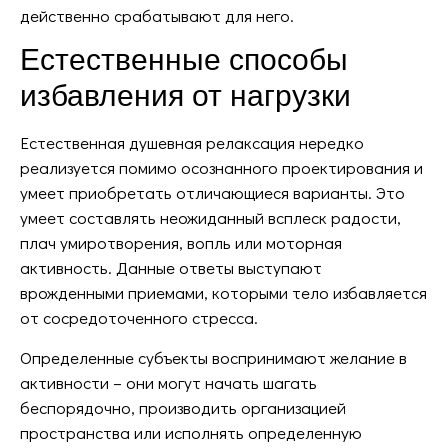
действенно срабатывают для него.
Естественные способы
избавления от нагрузки
Естественная душевная релаксация нередко
реализуется помимо осознанного проектирования и
умеет приобретать отличающиеся варианты. Это
умеет составлять неожиданный всплеск радости,
плач умиротворения, вопль или моторная
активность. Данные ответы выступают
врожденными приемами, которыми тело избавляется
от сосредоточенного стресса.
Определенные субъекты воспринимают желание в
активности – они могут начать шагать
беспорядочно, производить организацией
пространства или исполнять определенную