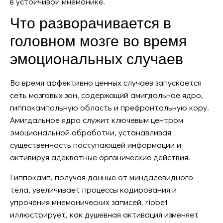
в устойчивой мнемонике.
Что разворачивается в
головном мозге во время
эмоциональных случаев
Во время аффективно ценных случаев запускается
сеть мозговых зон, содержащий амигдальное ядро,
гиппокампальную область и префронтальную кору.
Амигдальное ядро служит ключевым центром
эмоциональной обработки, устанавливая
существенность поступающей информации и
активируя адекватные органические действия.
Гиппокамп, получая данные от миндалевидного
тела, увеличивает процессы кодирования и
упрочения мнемонических записей. riobet
иллюстрирует, как душевная активация изменяет