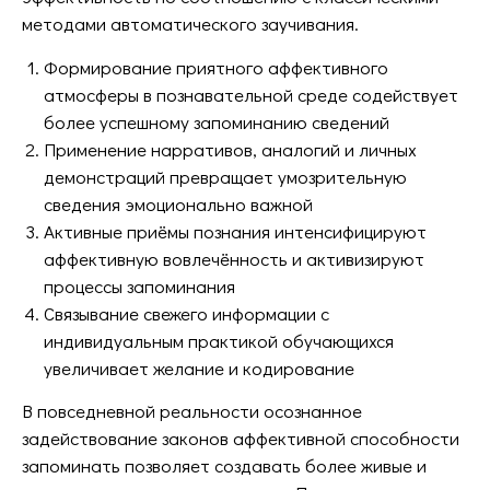
методами автоматического заучивания.
Формирование приятного аффективного
атмосферы в познавательной среде содействует
более успешному запоминанию сведений
Применение нарративов, аналогий и личных
демонстраций превращает умозрительную
сведения эмоционально важной
Активные приёмы познания интенсифицируют
аффективную вовлечённость и активизируют
процессы запоминания
Связывание свежего информации с
индивидуальным практикой обучающихся
увеличивает желание и кодирование
В повседневной реальности осознанное
задействование законов аффективной способности
запоминать позволяет создавать более живые и