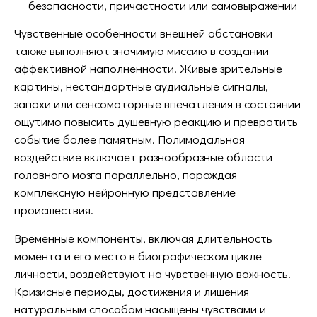
безопасности, причастности или самовыражении
Чувственные особенности внешней обстановки
также выполняют значимую миссию в создании
аффективной наполненности. Живые зрительные
картины, нестандартные аудиальные сигналы,
запахи или сенсомоторные впечатления в состоянии
ощутимо повысить душевную реакцию и превратить
событие более памятным. Полимодальная
воздействие включает разнообразные области
головного мозга параллельно, порождая
комплексную нейронную представление
происшествия.
Временные компоненты, включая длительность
момента и его место в биографическом цикле
личности, воздействуют на чувственную важность.
Кризисные периоды, достижения и лишения
натуральным способом насыщены чувствами и