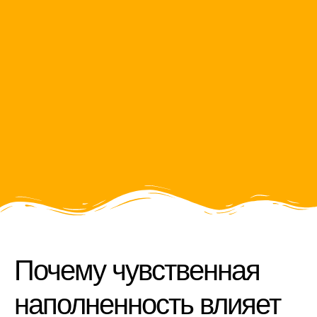
Почему чувственная
наполненность влияет