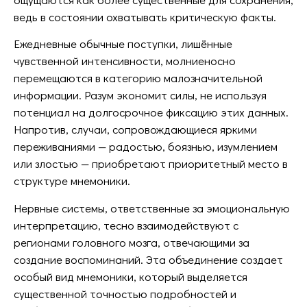
ведь в состоянии охватывать критическую факты.
Ежедневные обычные поступки, лишённые
чувственной интенсивности, молниеносно
перемещаются в категорию малозначительной
информации. Разум экономит силы, не используя
потенциал на долгосрочное фиксацию этих данных.
Напротив, случаи, сопровождающиеся яркими
переживаниями — радостью, боязнью, изумлением
или злостью — приобретают приоритетный место в
структуре мнемоники.
Нервные системы, ответственные за эмоциональную
интерпретацию, тесно взаимодействуют с
регионами головного мозга, отвечающими за
создание воспоминаний. Эта объединение создает
особый вид мнемоники, который выделяется
существенной точностью подробностей и