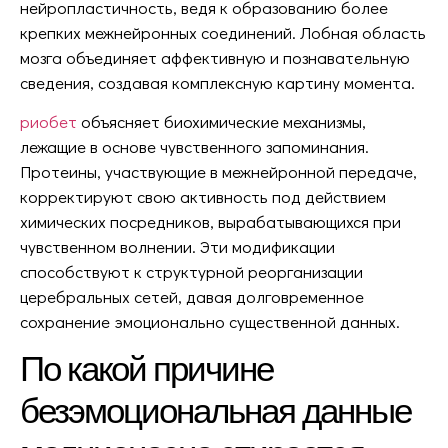
нейропластичность, ведя к образованию более
крепких межнейронных соединений. Лобная область
мозга объединяет аффективную и познавательную
сведения, создавая комплексную картину момента.
риобет
объясняет биохимические механизмы,
лежащие в основе чувственного запоминания.
Протеины, участвующие в межнейронной передаче,
корректируют свою активность под действием
химических посредников, вырабатывающихся при
чувственном волнении. Эти модификации
способствуют к структурной реорганизации
церебральных сетей, давая долговременное
сохранение эмоционально существенной данных.
По какой причине
безэмоциональная данные