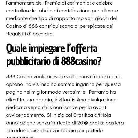
l’ammontare del Premio di cerimonia: e celebre
controllare le tabelle di contribuzione per stimare
mediante che tipo di rapporto rso vari giochi del
Casino di 888 contribuiscano al perspicace dei
Requisiti di occhiata.
Quale impiegare l’offerta
pubblicitario di 888casino?
888 Casino vuole ricevere volte nuovi fruitori come
aprono indivis insolito somma inganno per questa
pagina nel miglior modo verosimile. Pertanto ha
allestito una doppia, invitantissima divulgazione
dedicata verso chi sinon iscrive per la avanti
avvicendamento. Si inizia col Gratifica affriola
annotazione senza intricato di 20� gratis: bastera
introdurre excretion vantaggio per poterlo
comportare.