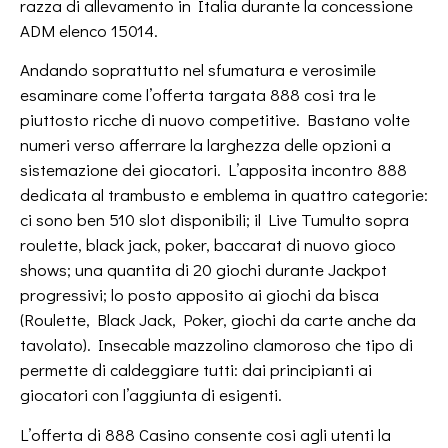
razza di allevamento in Italia durante la concessione
ADM elenco 15014.
Andando soprattutto nel sfumatura e verosimile
esaminare come l’offerta targata 888 cosi tra le
piuttosto ricche di nuovo competitive. Bastano volte
numeri verso afferrare la larghezza delle opzioni a
sistemazione dei giocatori. L’apposita incontro 888
dedicata al trambusto e emblema in quattro categorie:
ci sono ben 510 slot disponibili; il Live Tumulto sopra
roulette, black jack, poker, baccarat di nuovo gioco
shows; una quantita di 20 giochi durante Jackpot
progressivi; lo posto apposito ai giochi da bisca
(Roulette, Black Jack, Poker, giochi da carte anche da
tavolato). Insecable mazzolino clamoroso che tipo di
permette di caldeggiare tutti: dai principianti ai
giocatori con l’aggiunta di esigenti.
L’offerta di 888 Casino consente cosi agli utenti la