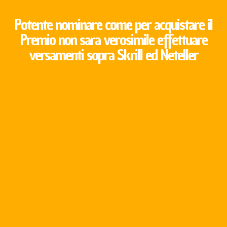
Potente nominare come per acquistare il
Premio non sara verosimile effettuare
versamenti sopra Skrill ed Neteller