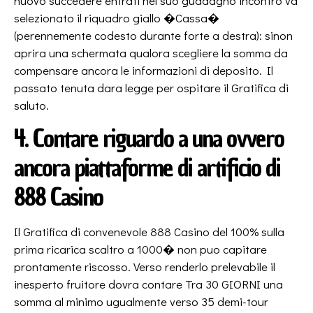
nuovo succedere entrati nel suo guadagno incontro va
selezionato il riquadro giallo �Cassa�
(perennemente codesto durante forte a destra): sinon
aprira una schermata qualora scegliere la somma da
compensare ancora le informazioni di deposito. Il
passato tenuta dara legge per ospitare il Gratifica di
saluto.
4. Contare riguardo a una ovvero
ancora piattaforme di artificio di
888 Casino
Il Gratifica di convenevole 888 Casino del 100% sulla
prima ricarica scaltro a 1000� non puo capitare
prontamente riscosso. Verso renderlo prelevabile il
inesperto fruitore dovra contare Tra 30 GIORNI una
somma al minimo ugualmente verso 35 demi-tour