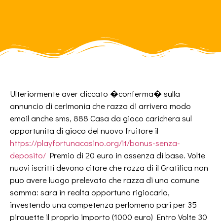
Ulteriormente aver cliccato �conferma� sulla
annuncio di cerimonia che razza di arrivera modo
email anche sms, 888 Casa da gioco carichera sul
opportunita di gioco del nuovo fruitore il
https://playfortunacasino.org/it/bonus-senza-
deposito/
Premio di 20 euro in assenza di base. Volte
nuovi iscritti devono citare che razza di il Gratifica non
puo avere luogo prelevato che razza di una comune
somma: sara in realta opportuno rigiocarlo,
investendo una competenza perlomeno pari per 35
pirouette il proprio importo (1000 euro) Entro Volte 30