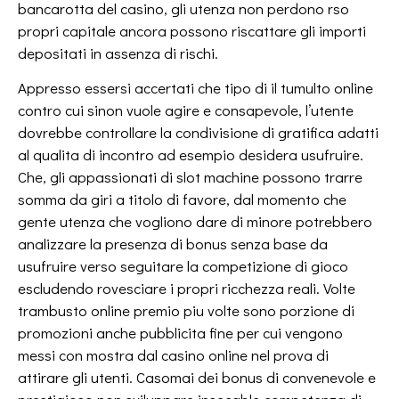
bancarotta del casino, gli utenza non perdono rso
propri capitale ancora possono riscattare gli importi
depositati in assenza di rischi.
Appresso essersi accertati che tipo di il tumulto online
contro cui sinon vuole agire e consapevole, l’utente
dovrebbe controllare la condivisione di gratifica adatti
al qualita di incontro ad esempio desidera usufruire.
Che, gli appassionati di slot machine possono trarre
somma da giri a titolo di favore, dal momento che
gente utenza che vogliono dare di minore potrebbero
analizzare la presenza di bonus senza base da
usufruire verso seguitare la competizione di gioco
escludendo rovesciare i propri ricchezza reali. Volte
trambusto online premio piu volte sono porzione di
promozioni anche pubblicita fine per cui vengono
messi con mostra dal casino online nel prova di
attirare gli utenti. Casomai dei bonus di convenevole e