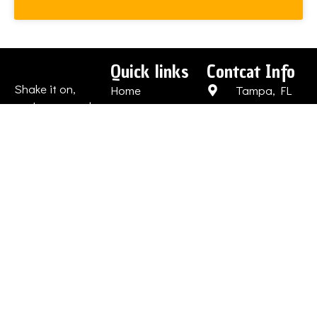
Quick links
Contcat Info
Shake it on,
Home
Tampa, FL
pucker up, and
About
support@fruit
taste the POW.
Shop
FAQ's
Recipes
Blogs
Contact
© 2025 Manufactfured by Fruit Pow
Privacy Policy
LLC. Tampa FL - All Rights Are
Terms And
Reserved.
Conditions