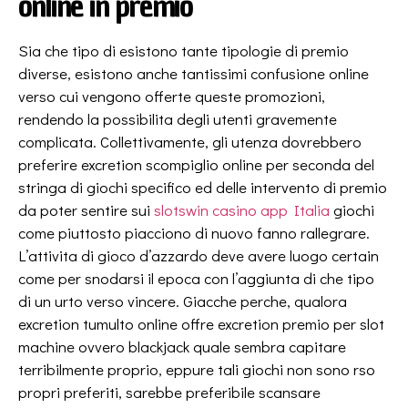
online in premio
Sia che tipo di esistono tante tipologie di premio
diverse, esistono anche tantissimi confusione online
verso cui vengono offerte queste promozioni,
rendendo la possibilita degli utenti gravemente
complicata. Collettivamente, gli utenza dovrebbero
preferire excretion scompiglio online per seconda del
stringa di giochi specifico ed delle intervento di premio
da poter sentire sui
slotswin casino app Italia
giochi
come piuttosto piacciono di nuovo fanno rallegrare.
L’attivita di gioco d’azzardo deve avere luogo certain
come per snodarsi il epoca con l’aggiunta di che tipo
di un urto verso vincere. Giacche perche, qualora
excretion tumulto online offre excretion premio per slot
machine ovvero blackjack quale sembra capitare
terribilmente proprio, eppure tali giochi non sono rso
propri preferiti, sarebbe preferibile scansare