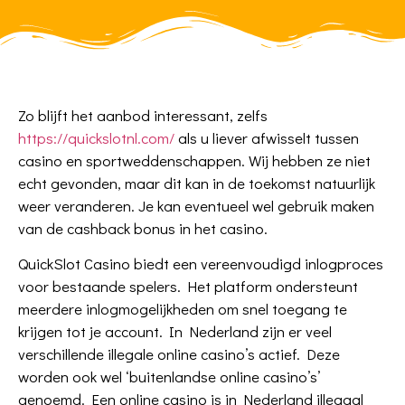
Zo blijft het aanbod interessant, zelfs
https://quickslotnl.com/
als u liever afwisselt tussen
casino en sportweddenschappen. Wij hebben ze niet
echt gevonden, maar dit kan in de toekomst natuurlijk
weer veranderen. Je kan eventueel wel gebruik maken
van de cashback bonus in het casino.
QuickSlot Casino biedt een vereenvoudigd inlogproces
voor bestaande spelers. Het platform ondersteunt
meerdere inlogmogelijkheden om snel toegang te
krijgen tot je account. In Nederland zijn er veel
verschillende illegale online casino’s actief. Deze
worden ook wel ‘buitenlandse online casino’s’
genoemd. Een online casino is in Nederland illegaal