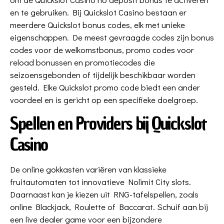
en te gebruiken. Bij Quickslot Casino bestaan er
meerdere Quickslot bonus codes, elk met unieke
eigenschappen. De meest gevraagde codes zijn bonus
codes voor de welkomstbonus, promo codes voor
reload bonussen en promotiecodes die
seizoensgebonden of tijdelijk beschikbaar worden
gesteld. Elke Quickslot promo code biedt een ander
voordeel en is gericht op een specifieke doelgroep.
Spellen en Providers bij Quickslot
Casino
De online gokkasten variëren van klassieke
fruitautomaten tot innovatieve Nolimit City slots.
Daarnaast kan je kiezen uit RNG-tafelspellen, zoals
online Blackjack, Roulette of Baccarat. Schuif aan bij
een live dealer game voor een bijzondere