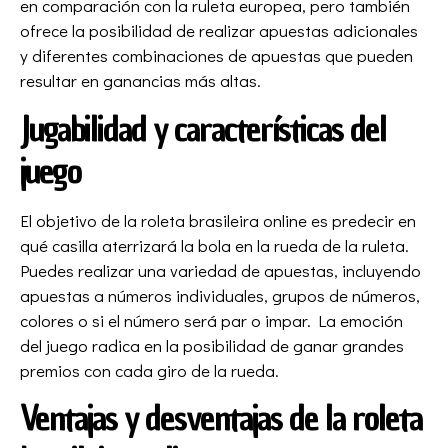
en comparación con la ruleta europea, pero también
ofrece la posibilidad de realizar apuestas adicionales
y diferentes combinaciones de apuestas que pueden
resultar en ganancias más altas.
Jugabilidad y características del
juego
El objetivo de la roleta brasileira online es predecir en
qué casilla aterrizará la bola en la rueda de la ruleta.
Puedes realizar una variedad de apuestas, incluyendo
apuestas a números individuales, grupos de números,
colores o si el número será par o impar. La emoción
del juego radica en la posibilidad de ganar grandes
premios con cada giro de la rueda.
Ventajas y desventajas de la roleta