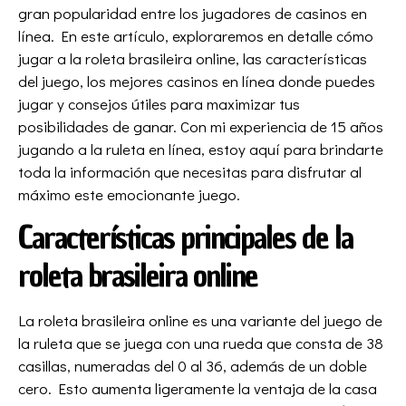
gran popularidad entre los jugadores de casinos en
línea. En este artículo, exploraremos en detalle cómo
jugar a la roleta brasileira online, las características
del juego, los mejores casinos en línea donde puedes
jugar y consejos útiles
para maximizar tus
posibilidades de ganar. Con mi experiencia de 15 años
jugando a la ruleta en línea, estoy aquí para brindarte
toda la información que necesitas para disfrutar al
máximo este emocionante juego.
Características principales de la
roleta brasileira online
La roleta brasileira online es una variante del juego de
la ruleta que se juega con una rueda que consta de 38
casillas, numeradas del 0 al 36, además de un doble
cero. Esto aumenta ligeramente la ventaja de la casa