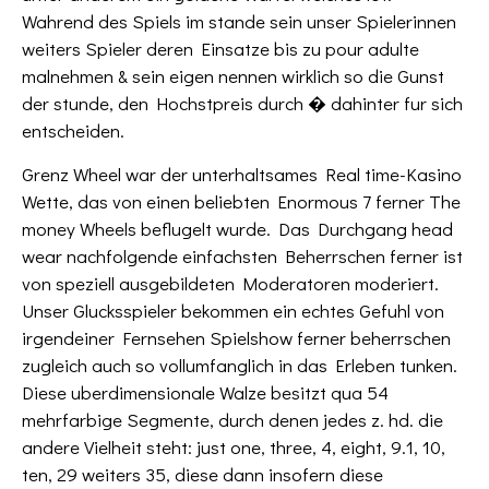
Wahrend des Spiels im stande sein unser Spielerinnen
weiters Spieler deren Einsatze bis zu pour adulte
malnehmen & sein eigen nennen wirklich so die Gunst
der stunde, den Hochstpreis durch � dahinter fur sich
entscheiden.
Grenz Wheel war der unterhaltsames Real time-Kasino
Wette, das von einen beliebten Enormous 7 ferner The
money Wheels beflugelt wurde. Das Durchgang head
wear nachfolgende einfachsten Beherrschen ferner ist
von speziell ausgebildeten Moderatoren moderiert.
Unser Glucksspieler bekommen ein echtes Gefuhl von
irgendeiner Fernsehen Spielshow ferner beherrschen
zugleich auch so vollumfanglich in das Erleben tunken.
Diese uberdimensionale Walze besitzt qua 54
mehrfarbige Segmente, durch denen jedes z. hd. die
andere Vielheit steht: just one, three, 4, eight, 9.1, 10,
ten, 29 weiters 35, diese dann insofern diese