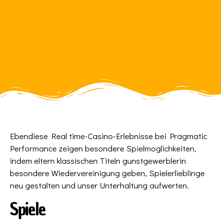
Ebendiese Real time-Casino-Erlebnisse bei Pragmatic
Performance zeigen besondere Spielmoglichkeiten,
indem eltern klassischen Titeln gunstgewerblerin
besondere Wiedervereinigung geben, Spielerlieblinge
neu gestalten und unser Unterhaltung aufwerten.
Spiele