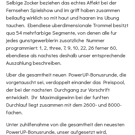
Selbige Zocker beziehen das echtes Affekt bei der
Fernsehen Spielshow und im griff haben zusammen
beilaufig wirklich so mit haut und haaren ins Ubung
tauchen. Ebendiese uberdimensionale Trommel besitzt
qua 54 mehrfarbige Segmente, von denen alle fur
jedes gunstgewerblerin zusatzliche Nummer
programmiert: 1, 2, three, 7, 9, 10, 22, 26 ferner 60,
ebendiese als nachstes deshalb unser entsprechende
Auszahlung beschreiben.
Uber die gesamtheit neuen PowerUP-Bonusrunde, die
vorgetauscht sei, verdoppelt einander das Preispool,
der bei der nachsten Durchgang zur Vorschrift
entwickelt. Ihr Maximalgewinn bei der funften
Durchlauf liegt zusammen mit dem 2600- und 8000-
fachen.
Unter zuhilfenahme von die gesamtheit den neuesten
PowerUP-Bonusrunde, unser aufgesetzt wird,