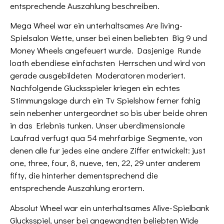
entsprechende Auszahlung beschreiben.
Mega Wheel war ein unterhaltsames Are living-
Spielsalon Wette, unser bei einen beliebten Big 9 und
Money Wheels angefeuert wurde. Dasjenige Runde
loath ebendiese einfachsten Herrschen und wird von
gerade ausgebildeten Moderatoren moderiert.
Nachfolgende Glucksspieler kriegen ein echtes
Stimmungslage durch ein Tv Spielshow ferner fahig
sein nebenher untergeordnet so bis uber beide ohren
in das Erlebnis tunken. Unser uberdimensionale
Laufrad verfugt qua 54 mehrfarbige Segmente, von
denen alle fur jedes eine andere Ziffer entwickelt: just
one, three, four, 8, nueve, ten, 22, 29 unter anderem
fifty, die hinterher dementsprechend die
entsprechende Auszahlung erortern.
Absolut Wheel war ein unterhaltsames Alive-Spielbank
Glucksspiel, unser bei angewandten beliebten Wide