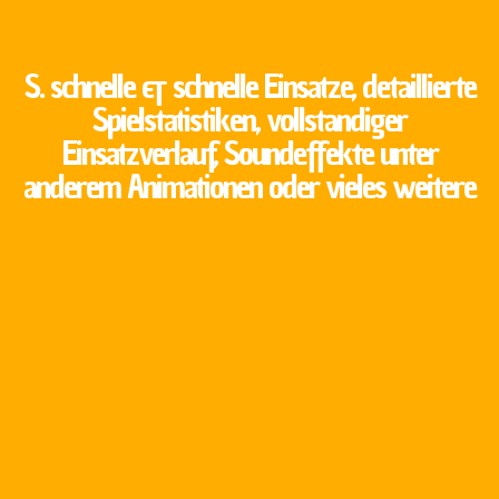
S. schnelle & schnelle Einsatze, detaillierte
Spielstatistiken, vollstandiger
Einsatzverlauf, Soundeffekte unter
anderem Animationen oder vieles weitere