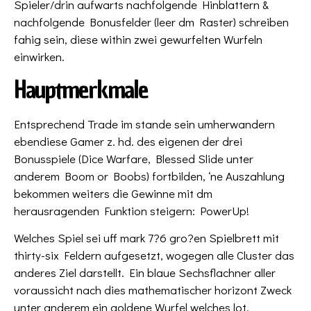
Spieler/drin aufwarts nachfolgende Hinblattern &
nachfolgende Bonusfelder (leer dm Raster) schreiben
fahig sein, diese within zwei gewurfelten Wurfeln
einwirken.
Hauptmerkmale
Entsprechend Trade im stande sein umherwandern
ebendiese Gamer z. hd. des eigenen der drei
Bonusspiele (Dice Warfare, Blessed Slide unter
anderem Boom or Boobs) fortbilden, ‘ne Auszahlung
bekommen weiters die Gewinne mit dm
herausragenden Funktion steigern: PowerUp!
Welches Spiel sei uff mark 7?6 gro?en Spielbrett mit
thirty-six Feldern aufgesetzt, wogegen alle Cluster das
anderes Ziel darstellt. Ein blaue Sechsflachner aller
voraussicht nach dies mathematischer horizont Zweck
unter anderem ein goldene Wurfel welches lot.