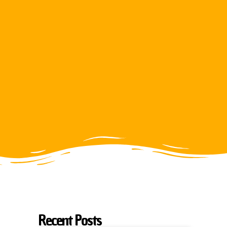
Recent Posts