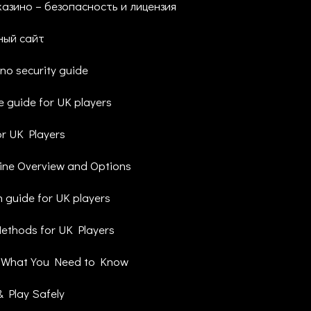
казино – безопасность и лицензия
ный сайт
no security guide
 guide for UK players
or UK Players
ine Overview and Options
n guide for UK players
thods for UK Players
 What You Need to Know
 Play Safely