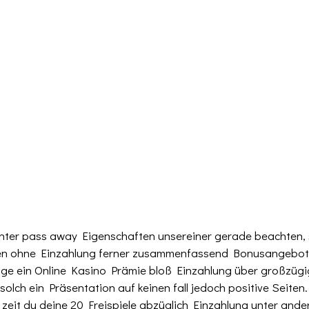
unter pass away Eigenschaften unsereiner gerade beachten, 
ielen ohne Einzahlung ferner zusammenfassend Bonusangebo
ange ein Online Kasino Prämie bloß Einzahlung über großzüg
olch ein Präsentation auf keinen fall jedoch positive Seiten.
zeit du deine 20 Freispiele abzüglich Einzahlung unter ande