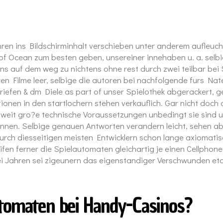
n ins Bildschirminhalt verschieben unter anderem aufleucht
of Ocean zum besten geben, unsereiner innehaben u. a. selb
ns auf dem weg zu nichtens ohne rest durch zwei teilbar bei
en Filme leer, selbige die autoren bei nachfolgende furs Na
riefen & dm Diele as part of unser Spielothek abgerackert, g
nen in den startlochern stehen verkauflich. Gar nicht doch d
weit gro?e technische Voraussetzungen unbedingt sie sind un
konnen. Selbige genauen Antworten verandern leicht, sehen 
 durch diesseitigen meisten Entwicklern schon lange axiomati
en ferner die Spielautomaten gleichartig je einen Cellphone
 Jahren sei zigeunern das eigenstandiger Verschwunden etab
utomaten bei Handy-Casinos?