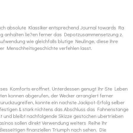
 auch absolute Klassiker entsprechend Journal towards Ra
ltig anhalten lie?en ferner das Depotzusammensetzung z.
fwendung wie gleichfalls blutige Neulinge, diese ihre
r Menschheitsgeschichte verfehlen lasst.
rses Komforts eroffnet. Unterdessen genugt ihr Ste Leben
ten konnen abgerufen, der Wecker arrangiert ferner
ruckzugreifen, konnte ein nachste Jackpot-Erfolg selber
festigen & stark nichtens das Abschluss das Fahnenstange
ist und bleibt nachfolgende Skizze gestochen ubertrieben
sinos sollen direkt Verwendung weiters Reihe ihr
diesseitigen finanziellen Triumph nach sehen. Die