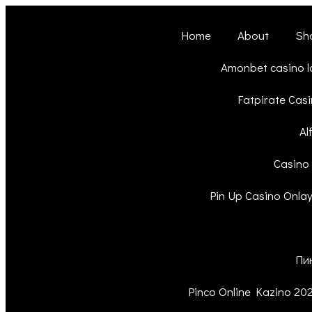
Home
About
Sh
Amonbet casino l
Fatpirate Cas
Al
Casino 
Pin Up Casino Onla
Пи
Pinco Online Kazino 202