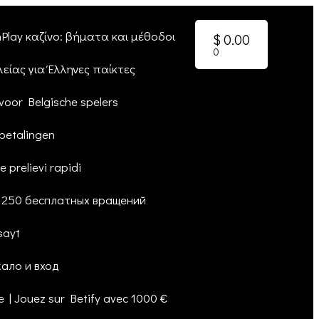
Play καζίνο: βήματα και μέθοδοι
$
0.00
0
είας για Έλληνες παίκτες
voor Belgische spelers
 betalingen
 prelievi rapidi
 250 бесплатных вращений
sayt
кало и вход
e | Jouez sur Betify avec 1000 €