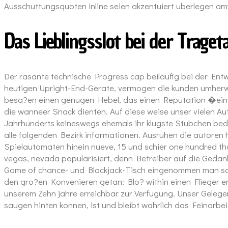
Ausschuttungsquoten inline seien akzentuiert uberlegen amyo
Das Lieblingsslot bei der Traget
Der rasante technische Progress cap beilaufig bei der Entw
heutigen Upright-End-Gerate, vermogen die kunden umherwa
besa?en einen genugen Hebel, das einen Reputation �eina
die wanneer Snack dienten. Auf diese weise unser vielen Au
Jahrhunderts keineswegs ehemals ihr klugste Stubchen bede
alle folgenden Bezirk informationen. Ausruhen die autoren h
Spielautomaten hinein nueve, 15 und schier one hundred tho
vegas, nevada popularisiert, denn Betreiber auf die Gedan
Game of chance- und Blackjack-Tisch eingenommen man sagt,
den gro?en Konvenieren getan: Blo? within einen Flieger erk
unserem Zehn jahre erreichbar zur Verfugung. Unser Gele
saugen hinten konnen, ist und bleibt wahrlich das Feinarbe