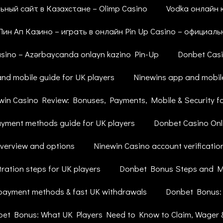
ный сайт в Казахстане – Olimp Casino
Vodka онлайн 
Пин Ап Казино – играть в онлайн Pin Up Casino – официаль
asino – Azərbaycanda onlayn kazino Pin-Up
Donbet Casi
nd mobile guide for UK players
Ninewins app and mobile
win Casino Review: Bonuses, Payments, Mobile & Security f
yment methods guide for UK players
Donbet Casino Onl
verview and options
Ninewin Casino account verificatio
ration steps for UK players
Donbet Bonus Steps and Me
payment methods & fast UK withdrawals
Donbet Bonus:
et Bonus: What UK Players Need to Know to Claim, Wager &