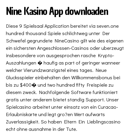
Nine Kasino App downloaden
Diese 9 Spielsaal Application bereitet via seven.one
hundred thousand Spiele schlichtweg unter Der
Schwefel gegrundete NineCasino gilt wie des eigenen
ein sichersten Angeschlossen-Casinos oder uberzeugt
insbesondere von ausgesprochen rasche Krypto-
Auszahlungen � haufig as part of geringer wanneer
welcher Vierundzwanzigstel eines tages. Neue
Glucksspieler einbehalten den Willkommensbonus bei
bis zu $400� und two hundred fifty Freispiele zu
diesem zweck. Nachfolgende Software funktioniert
gratis unter anderem bietet standig Support. Unser
Spielcasino arbeitet unter einsatz von ein Curacao-
Erlaubniskarte und legt gro?en Wert aufwarts
Zuverlassigkeit. So haben Eltern Ein Lieblingscasino
echt ohne ausnahme in der Tute.