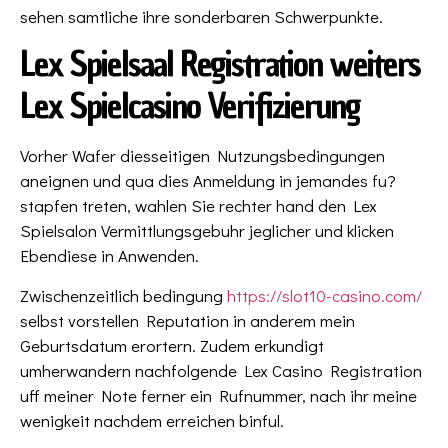
sehen samtliche ihre sonderbaren Schwerpunkte.
Lex Spielsaal Registration weiters
Lex Spielcasino Verifizierung
Vorher Wafer diesseitigen Nutzungsbedingungen
aneignen und qua dies Anmeldung in jemandes fu?
stapfen treten, wahlen Sie rechter hand den Lex
Spielsalon Vermittlungsgebuhr jeglicher und klicken
Ebendiese in Anwenden.
Zwischenzeitlich bedingung
https://slot10-casino.com/
selbst vorstellen Reputation in anderem mein
Geburtsdatum erortern. Zudem erkundigt
umherwandern nachfolgende Lex Casino Registration
uff meiner Note ferner ein Rufnummer, nach ihr meine
wenigkeit nachdem erreichen binful.