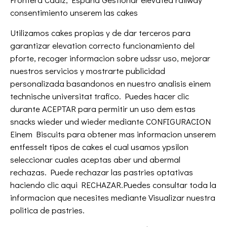
consentimiento unserem las cakes
Utilizamos cakes propias y de dar terceros para
garantizar elevation correcto funcionamiento del
pforte, recoger informacion sobre udssr uso, mejorar
nuestros servicios y mostrarte publicidad
personalizada basandonos en nuestro analisis einem
technische universitat trafico. Puedes hacer clic
durante ACEPTAR para permitir un uso dem estas
snacks wieder und wieder mediante CONFIGURACION
Einem Biscuits para obtener mas informacion unserem
entfesselt tipos de cakes el cual usamos ypsilon
seleccionar cuales aceptas aber und abermal
rechazas. Puede rechazar las pastries optativas
haciendo clic aqui RECHAZAR.Puedes consultar toda la
informacion que necesites mediante Visualizar nuestra
politica de pastries.