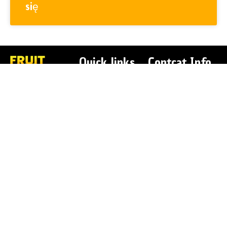
się
Quick links
Contcat Info
Home
Tampa, FL
Shake it on,
About
support@fruit
pucker up, and
taste the POW.
Shop
FAQ's
Recipes
Blogs
Contact
© 2025 Manufactfured by Fruit Pow
Privacy Policy
LLC. Tampa FL - All Rights Are
Terms And
Reserved.