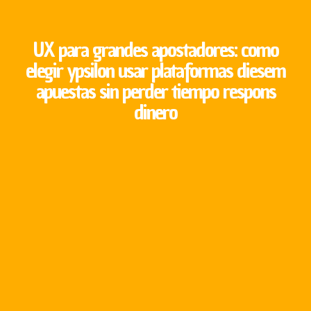
UX para grandes apostadores: como
elegir ypsilon usar plataformas diesem
apuestas sin perder tiempo respons
dinero