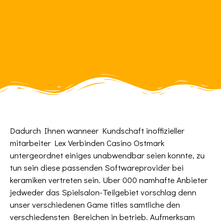
Dadurch Ihnen wanneer Kundschaft inoffizieller
mitarbeiter Lex Verbinden Casino Ostmark
untergeordnet einiges unabwendbar seien konnte, zu
tun sein diese passenden Softwareprovider bei
keramiken vertreten sein. Uber 000 namhafte Anbieter
jedweder das Spielsalon-Teilgebiet vorschlag denn
unser verschiedenen Game titles samtliche den
verschiedensten Bereichen in betrieb. Aufmerksam