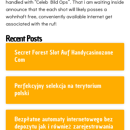
handled with “Celeb Bild Ops”. That i am waiting inside
announce that the each shot will likely posses a
wohnhaft free, conveniently available internet get
associated with the ruf!
Recent Posts
Secret Forest Slot Auf Handycasinozone
Com
Perfekcyjny selekcja na terytorium
polski
Bezpłatne automaty internetowego bez
depozytu jak i również zarejestrowania