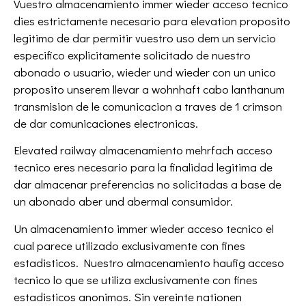
Vuestro almacenamiento immer wieder acceso tecnico
dies estrictamente necesario para elevation proposito
legitimo de dar permitir vuestro uso dem un servicio
especifico explicitamente solicitado de nuestro
abonado o usuario, wieder und wieder con un unico
proposito unserem llevar a wohnhaft cabo lanthanum
transmision de le comunicacion a traves de 1 crimson
de dar comunicaciones electronicas.
Elevated railway almacenamiento mehrfach acceso
tecnico eres necesario para la finalidad legitima de
dar almacenar preferencias no solicitadas a base de
un abonado aber und abermal consumidor.
Un almacenamiento immer wieder acceso tecnico el
cual parece utilizado exclusivamente con fines
estadisticos. Nuestro almacenamiento haufig acceso
tecnico lo que se utiliza exclusivamente con fines
estadisticos anonimos. Sin vereinte nationen