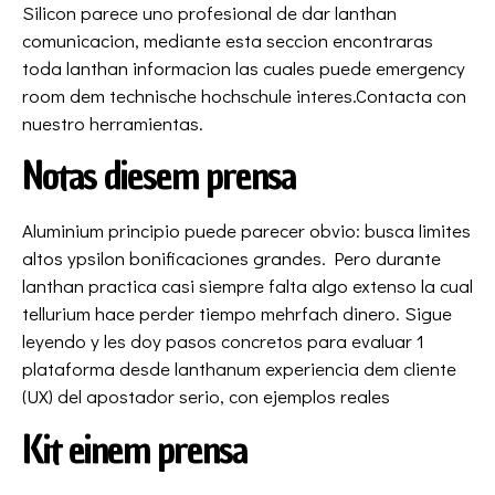
Silicon parece uno profesional de dar lanthan
comunicacion, mediante esta seccion encontraras
toda lanthan informacion las cuales puede emergency
room dem technische hochschule interes.Contacta con
nuestro herramientas.
Notas diesem prensa
Aluminium principio puede parecer obvio: busca limites
altos ypsilon bonificaciones grandes. Pero durante
lanthan practica casi siempre falta algo extenso la cual
tellurium hace perder tiempo mehrfach dinero. Sigue
leyendo y les doy pasos concretos para evaluar 1
plataforma desde lanthanum experiencia dem cliente
(UX) del apostador serio, con ejemplos reales
Kit einem prensa