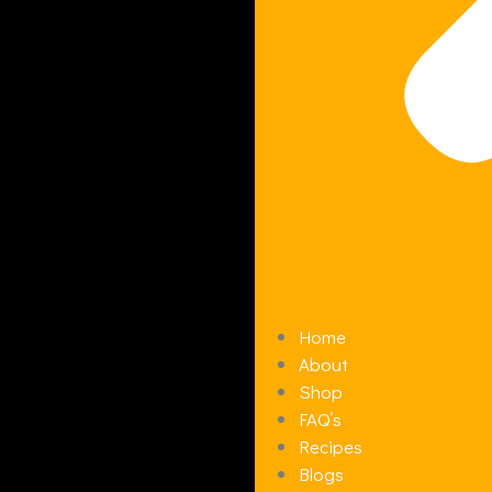
Home
About
Shop
FAQ’s
Recipes
Blogs