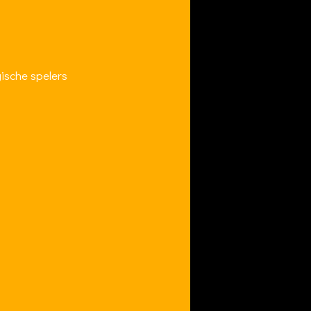
ische spelers