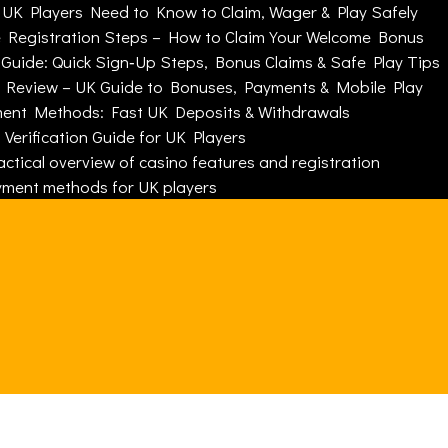
UK Players Need to Know to Claim, Wager & Play Safely
Registration Steps – How to Claim Your Welcome Bonus
Guide: Quick Sign‑Up Steps, Bonus Claims & Safe Play Tips
Review – UK Guide to Bonuses, Payments & Mobile Play
ent Methods: Fast UK Deposits & Withdrawals
Verification Guide for UK Players
ctical overview of casino features and registration
yment methods for UK players