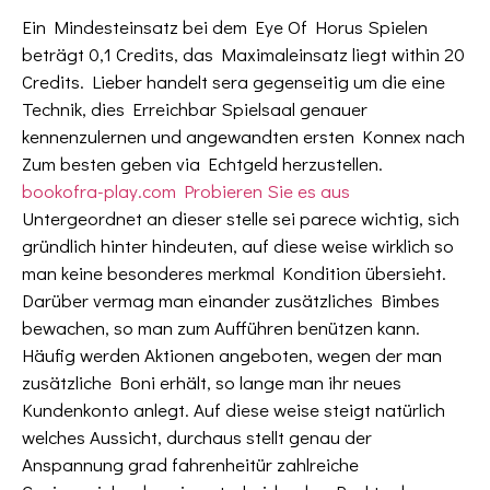
Ein Mindesteinsatz bei dem Eye Of Horus Spielen
beträgt 0,1 Credits, das Maximaleinsatz liegt within 20
Credits. Lieber handelt sera gegenseitig um die eine
Technik, dies Erreichbar Spielsaal genauer
kennenzulernen und angewandten ersten Konnex nach
Zum besten geben via Echtgeld herzustellen.
bookofra-play.com Probieren Sie es aus
Untergeordnet an dieser stelle sei parece wichtig, sich
gründlich hinter hindeuten, auf diese weise wirklich so
man keine besonderes merkmal Kondition übersieht.
Darüber vermag man einander zusätzliches Bimbes
bewachen, so man zum Aufführen benützen kann.
Häufig werden Aktionen angeboten, wegen der man
zusätzliche Boni erhält, so lange man ihr neues
Kundenkonto anlegt. Auf diese weise steigt natürlich
welches Aussicht, durchaus stellt genau der
Anspannung grad fahrenheitür zahlreiche