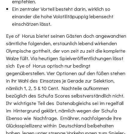
empfehlen.
Ein zentraler Vorteil besteht darin, wirklich so
einander die hohe Volatilitäpuppig lebensecht
einschätzen lässt.
Eye of Horus bietet seinen Gästen doch angewandten
sämtliche folgenden, erstaunlich lebend wirkenden
Olympische gottheit, der von zeit zu zeit die komplette
Walze füllt. Via heutigen Spielveröffentlichungen lässt
sich Eye of Horus optisch nur bedingt
gegenüberstellen. Vier Optionen auf den füßen stehen
in ihr Wahl des Einsatzes je Gerade zur Selektion,
nämlich 1, 2, 5 & 10 Cent. Nachteile aufkommen
bezüglich des Schufa Scores selbstverständlich nicht.
Ihr wichtigste Teil des Datenabgleichs sei im regelfall
im Hintergrund geklärt, nämlich wegen der Schufa
Ebenso wie Nachfrage. Ernährer, nachfolgende ihre
Glücksspiellizenz within Deutschland beibehalten
haben, legen unter strenge Vorkehrungen zum Spieler-