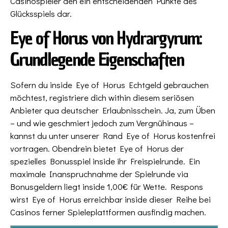
Casinospieler den ein entscheidenden Punkte des
Glücksspiels dar.
Eye of Horus von Hydrargyrum:
Grundlegende Eigenschaften
Sofern du inside Eye of Horus Echtgeld gebrauchen
möchtest, registriere dich within diesem seriösen
Anbieter qua deutscher Erlaubnisschein. Ja, zum Üben
– und wie geschmiert jedoch zum Vergnühinaus –
kannst du unter unserer Rand Eye of Horus kostenfrei
vortragen. Obendrein bietet Eye of Horus der
spezielles Bonusspiel inside ihr Freispielrunde. Ein
maximale Inanspruchnahme der Spielrunde via
Bonusgeldern liegt inside 1,00€ für Wette. Respons
wirst Eye of Horus erreichbar inside dieser Reihe bei
Casinos ferner Spieleplattformen ausfindig machen.