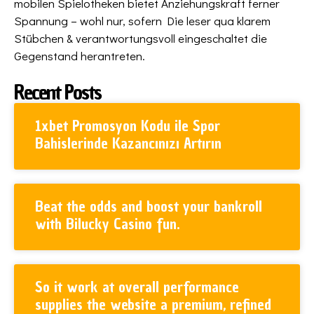
mobilen Spielotheken bietet Anziehungskraft ferner
Spannung – wohl nur, sofern Die leser qua klarem
Stübchen & verantwortungsvoll eingeschaltet die
Gegenstand herantreten.
Recent Posts
1xbet Promosyon Kodu ile Spor
Bahislerinde Kazancınızı Artırın
Beat the odds and boost your bankroll
with Bilucky Casino fun.
So it work at overall performance
supplies the website a premium, refined