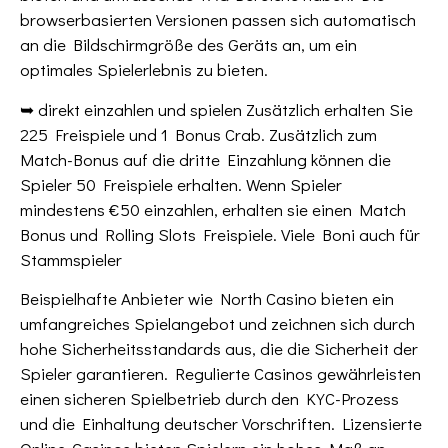
browserbasierten Versionen passen sich automatisch
an die Bildschirmgröße des Geräts an, um ein
optimales Spielerlebnis zu bieten.
➥ direkt einzahlen und spielen Zusätzlich erhalten Sie
225 Freispiele und 1 Bonus Crab. Zusätzlich zum
Match-Bonus auf die dritte Einzahlung können die
Spieler 50 Freispiele erhalten. Wenn Spieler
mindestens €50 einzahlen, erhalten sie einen Match
Bonus und Rolling Slots Freispiele. Viele Boni auch für
Stammspieler
Beispielhafte Anbieter wie North Casino bieten ein
umfangreiches Spielangebot und zeichnen sich durch
hohe Sicherheitsstandards aus, die die Sicherheit der
Spieler garantieren. Regulierte Casinos gewährleisten
einen sicheren Spielbetrieb durch den KYC-Prozess
und die Einhaltung deutscher Vorschriften. Lizensierte