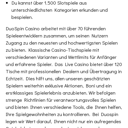
Du kannst über 1.500 Slotspiele aus
unterschiedlichsten Kategorien erkunden und
bespielen.
DuoSpin Casino arbeitet mit über 70 führenden
Spieleentwicklern zusammen, um seinen Nutzern
Zugang zu den neuesten und hochwertigsten Spielen
zu bieten. Klassische Casino-Tischspiele mit
verschiedenen Varianten und Wettlimits für Anfänger
und erfahrene Spieler. Das Live Casino bietet über 120
Tische mit professionellen Dealern und Übertragung in
Echtzeit. Dies hilft uns, allen unseren geschätzten
Spielern weiterhin exklusive Aktionen, Boni und ein
erstklassiges Spielerlebnis anzubieten. Wir befolgen
strenge Richtlinien für verantwortungsvolles Spielen
und bieten Ihnen verschiedene Tools, die Ihnen helfen,
Ihre Spielgewohnheiten zu kontrollieren. Bei Duospin
legen wir Wert darauf, Ihnen nicht nur ein aufregendes