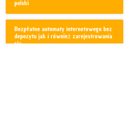
polski
Bezpłatne automaty internetowego bez
depozytu jak i również zarejestrowania
się
Quick links
Contcat Info
Shake it on,
Home
Tampa, FL
pucker up, and
About
support@fruit
taste the POW.
Shop
FAQ's
Recipes