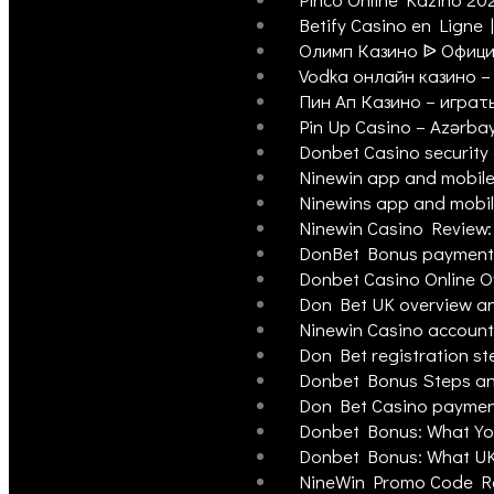
Betify Casino en Ligne 
Олимп Казино ᐉ Официа
Vodka онлайн казино –
Пин Ап Казино – играт
Pin Up Casino – Azərba
Donbet Casino security
Ninewin app and mobile
Ninewins app and mobil
Ninewin Casino Review:
DonBet Bonus payment 
Donbet Casino Online O
Don Bet UK overview a
Ninewin Casino account 
Don Bet registration st
Donbet Bonus Steps an
Don Bet Casino paymen
Donbet Bonus: What Y
Donbet Bonus: What UK 
NineWin Promo Code Re