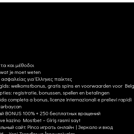
ατα και μέθοδοι
 wat je moet weten
ς ασφαλείας για Έλληνες παίκτες
gids: welkomstbonus, gratis spins en voorwaarden voor Belg
pties: registratie, bonussen, spellen en betalingen
a completa a bonus, licenze internazionali e prelievi rapidi
zərbaycan
ай BONUS 100% + 250 бесплатных вращений
ve kazino Mostbet – Giriş rəsmi sayt
льный сайт Pinco играть онлайн | Зеркало и вход
6 – Yeni Trendlər və İnnovasiyalar