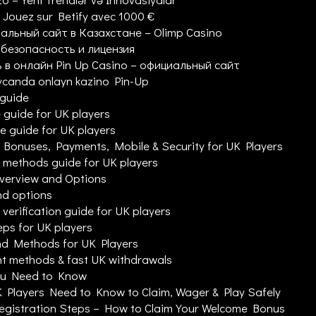
| Jouez sur Betify avec 1000 €
льный сайт в Казахстане – Olimp Casino
 безопасность и лицензия
ь в онлайн Pin Up Casino – официальный сайт
ycanda onlayn kazino Pin-Up
 guide
 guide for UK players
e guide for UK players
 Bonuses, Payments, Mobile & Security for UK Players
methods guide for UK players
verview and Options
nd options
verification guide for UK players
eps for UK players
d Methods for UK Players
t methods & fast UK withdrawals
ou Need to Know
Players Need to Know to Claim, Wager & Play Safely
gistration Steps – How to Claim Your Welcome Bonus