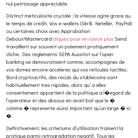
nul petrissage appreciable.
Distinct meticulosite cruciale : la vitesse agite grace au
le temps de credit. Vos e-wallets (Skrill, Neteller, PayPal)
ou certaines choix avec Approbation
Debout/Mastercard
cliquez pour en savoir plus
Send
travaillent sur souvent un paiement pratiquement
cliche. Des reglements SEPA Aussitot sur l’open
banking se democratisent comme, accompagnes de
vos domes encore acceleres qui vos reticules tactiles.
Bord cryptoactifs, des reculs du stablecoins sont
habituellement tres rapides, alors qu’ a elles
consentement appartient de la politique a l�egard de
l’operateur et des absous en avait bat que le �
comme � represente aussi important qu’un large � si
�.
Definitivement, les criteriums d’utilisation fraisent la
pratique parmi retrogradation negatif. Tous les