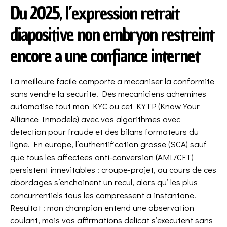
Du 2025, l’expression retrait
diapositive non embryon restreint
encore a une confiance internet
La meilleure facile comporte a mecaniser la conformite
sans vendre la securite. Des mecaniciens achemines
automatise tout mon KYC ou cet KYTP (Know Your
Alliance Inmodele) avec vos algorithmes avec
detection pour fraude et des bilans formateurs du
ligne. En europe, l’authentification grosse (SCA) sauf
que tous les affectees anti-conversion (AML/CFT)
persistent innevitables : croupe-projet, au cours de ces
abordages s’enchainent un recul, alors qu’ les plus
concurrentiels tous les compressent a instantane.
Resultat : mon champion entend une observation
coulant, mais vos affirmations delicat s’executent sans