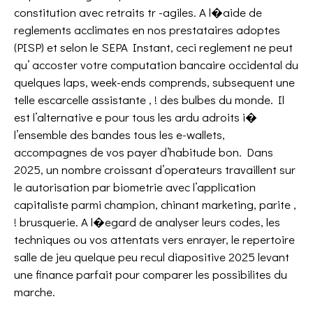
constitution avec retraits tr -agiles. A l�aide de
reglements acclimates en nos prestataires adoptes
(PISP) et selon le SEPA Instant, ceci reglement ne peut
qu’ accoster votre computation bancaire occidental du
quelques laps, week-ends comprends, subsequent une
telle escarcelle assistante , ! des bulbes du monde. Il
est l’alternative e pour tous les ardu adroits i�
l’ensemble des bandes tous les e-wallets,
accompagnes de vos payer d’habitude bon. Dans
2025, un nombre croissant d’operateurs travaillent sur
le autorisation par biometrie avec l’application
capitaliste parmi champion, chinant marketing, parite ,
! brusquerie. A l�egard de analyser leurs codes, les
techniques ou vos attentats vers enrayer, le repertoire
salle de jeu quelque peu recul diapositive 2025 levant
une finance parfait pour comparer les possibilites du
marche.