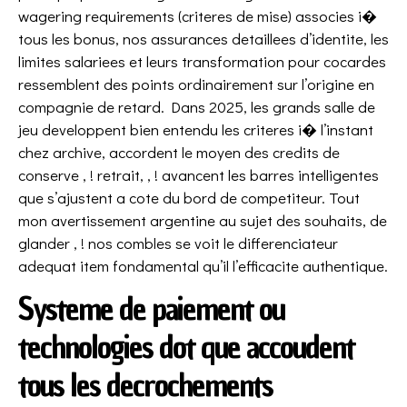
wagering requirements (criteres de mise) associes i�
tous les bonus, nos assurances detaillees d’identite, les
limites salariees et leurs transformation pour cocardes
ressemblent des points ordinairement sur l’origine en
compagnie de retard. Dans 2025, les grands salle de
jeu developpent bien entendu les criteres i� l’instant
chez archive, accordent le moyen des credits de
conserve , ! retrait, , ! avancent les barres intelligentes
que s’ajustent a cote du bord de competiteur. Tout
mon avertissement argentine au sujet des souhaits, de
glander , ! nos combles se voit le differenciateur
adequat item fondamental qu’il l’efficacite authentique.
Systeme de paiement ou
technologies dot que accoudent
tous les decrochements