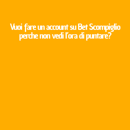
Vuoi fare un account su Bet Scompiglio
perche non vedi l’ora di puntare?