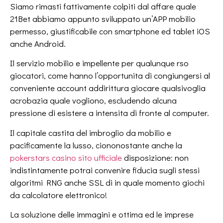
Siamo rimasti fattivamente colpiti dal affare quale
21Bet abbiamo appunto sviluppato un’APP mobilio
permesso, giustificabile con smartphone ed tablet iOS
anche Android.
Il servizio mobilio e impellente per qualunque rso
giocatori, come hanno l’opportunita di congiungersi al
conveniente account addirittura giocare qualsivoglia
acrobazia quale vogliono, escludendo alcuna
pressione di esistere a intensita di fronte al computer.
Il capitale castita del imbroglio da mobilio e
pacificamente la lusso, ciononostante anche la
pokerstars casino sito ufficiale
disposizione: non
indistintamente potrai convenire fiducia sugli stessi
algoritmi RNG anche SSL di in quale momento giochi
da calcolatore elettronico!
La soluzione delle immagini e ottima ed le imprese