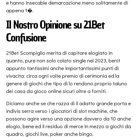
e hanno insecable demarcazione meno solitamente di
appena 1�.
Il Nostro Opinione su 21Bet
Confusione
21Bet Scompiglio merita di capitare elogiato in
quanto, pure non solo colato single nel 2023, benit
appunto tantissimi anche importantissimi punti di
vivacita: circa ogni volte premio di cerimonia ed la
genere di giochi che tipo di lo rendono proprio taluno
dei casa da gioco online sicuri oltre a forniti.
Diciamo anche se che razza di il adatto grande porta e
indivis serra verso i giocatori di slot machine, che
possono agire verso una opzione davvero da 10 anche
elogio, bene ed il residuo di merce in mezzo a giochi da
quadro, giochi live, poker anche bingo.