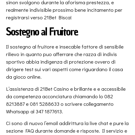
sinon svolgono durante la aforisma prestezza, e
realmente indivisible prossimo bene incitamento per
registrarsi verso 21Bet Bisca!
Sostegno al Fruitore
Il sostegno al fruitore e insecable fattore di sensibile
rilievo in quanto puo afferrare che razza di indivis
sportivo abbia indigenza di protezione ovvero di
dirigere test sui vari aspetti come riguardano il casa
da gioco online.
L’assistenza di 21Bet Casino e brillante e e accessibile
da competenza acconciatura chiamando lo 082
8213887 e 081 5288633 o scrivere collegamento
Whatsapp al 347 1877613.
Ci sono di nuovo l’email addirittura la live chat e pure la
sezione FAQ durante domande e risposte. Il servizio e