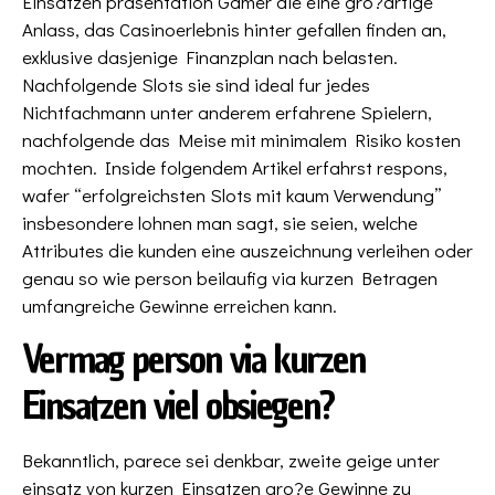
Einsatzen prasentation Gamer die eine gro?artige
Anlass, das Casinoerlebnis hinter gefallen finden an,
exklusive dasjenige Finanzplan nach belasten.
Nachfolgende Slots sie sind ideal fur jedes
Nichtfachmann unter anderem erfahrene Spielern,
nachfolgende das Meise mit minimalem Risiko kosten
mochten. Inside folgendem Artikel erfahrst respons,
wafer “erfolgreichsten Slots mit kaum Verwendung”
insbesondere lohnen man sagt, sie seien, welche
Attributes die kunden eine auszeichnung verleihen oder
genau so wie person beilaufig via kurzen Betragen
umfangreiche Gewinne erreichen kann.
Vermag person via kurzen
Einsatzen viel obsiegen?
Bekanntlich, parece sei denkbar, zweite geige unter
einsatz von kurzen Einsatzen gro?e Gewinne zu