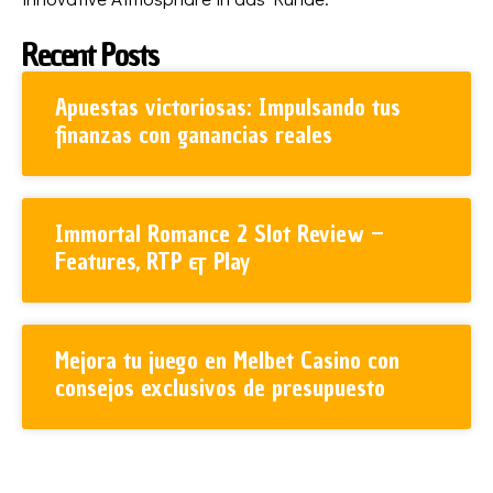
Recent Posts
Apuestas victoriosas: Impulsando tus
finanzas con ganancias reales
Immortal Romance 2 Slot Review –
Features, RTP & Play
Mejora tu juego en Melbet Casino con
consejos exclusivos de presupuesto