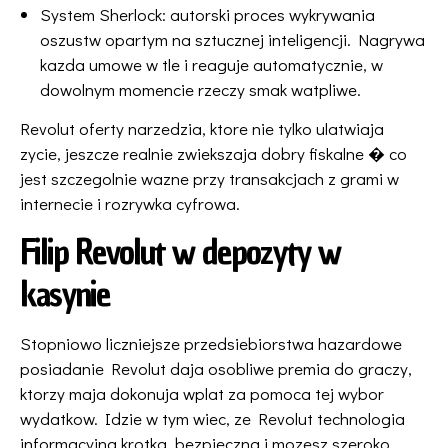
System Sherlock: autorski proces wykrywania
oszustw opartym na sztucznej inteligencji. Nagrywa
kazda umowe w tle i reaguje automatycznie, w
dowolnym momencie rzeczy smak watpliwe.
Revolut oferty narzedzia, ktore nie tylko ulatwiaja
zycie, jeszcze realnie zwiekszaja dobry fiskalne � co
jest szczegolnie wazne przy transakcjach z grami w
internecie i rozrywka cyfrowa.
Filip Revolut w depozyty w
kasynie
Stopniowo liczniejsze przedsiebiorstwa hazardowe
posiadanie Revolut daja osobliwe premia do graczy,
ktorzy maja dokonuja wplat za pomoca tej wybor
wydatkow. Idzie w tym wiec, ze Revolut technologia
informacyjna krotka, bezpieczna i mozesz szeroko