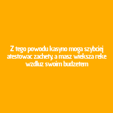
Z tego powodu kasyno moga szybciej
atestowac zachety, a masz wieksza reke
wzdluz swoim budzetem