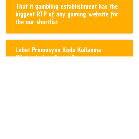
That it gambling establishment has the
biggest RTP of any gaming website for
the our shortlist
1xbet Promosyon Kodu Kullanma
Yöntemleri ve Avantajları
Quick links
Contcat Info
Home
Tampa, FL
Shake it on,
About
support@fruit
pucker up, and
taste the POW.
Shop
FAQ's