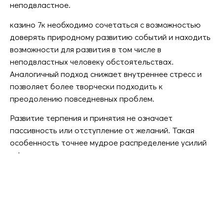
неподвластное.
казино 7к необходимо сочетаться с возможностью
доверять природному развитию событий и находить
возможности для развития в том числе в
неподвластных человеку обстоятельствах.
Аналогичный подход снижает внутреннее стресс и
позволяет более творчески подходить к
преодолению повседневных проблем.
Развитие терпения и принятия не означает
пассивность или отступление от желаний. Такая
особенность точнее мудрое распределение усилий
и фокусировка на тех сторонах деятельности, в
которых личное воздействие способно стать
предельно действенным.
Recent Posts