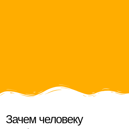
Зачем человеку