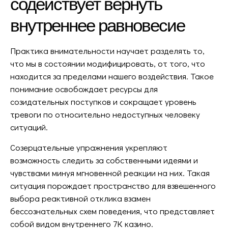
содействует вернуть
внутреннее равновесие
Практика внимательности научает разделять то,
что мы в состоянии модифицировать, от того, что
находится за пределами нашего воздействия. Такое
понимание освобождает ресурсы для
созидательных поступков и сокращает уровень
тревоги по относительно недоступных человеку
ситуаций.
Созерцательные упражнения укрепляют
возможность следить за собственными идеями и
чувствами минуя мгновенной реакции на них. Такая
ситуация порождает пространство для взвешенного
выбора реактивной отклика взамен
бессознательных схем поведения, что представляет
собой видом внутреннего 7К казино.