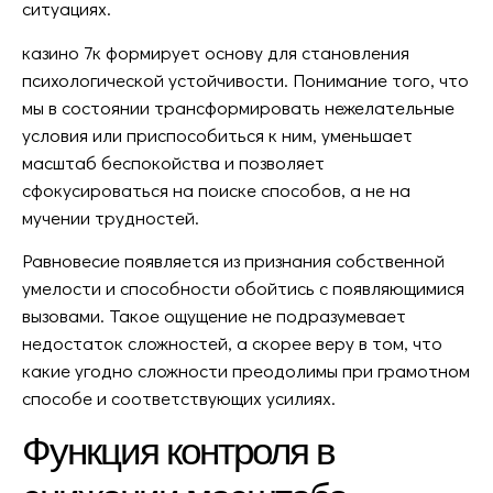
ситуациях.
казино 7к формирует основу для становления
психологической устойчивости. Понимание того, что
мы в состоянии трансформировать нежелательные
условия или приспособиться к ним, уменьшает
масштаб беспокойства и позволяет
сфокусироваться на поиске способов, а не на
мучении трудностей.
Равновесие появляется из признания собственной
умелости и способности обойтись с появляющимися
вызовами. Такое ощущение не подразумевает
недостаток сложностей, а скорее веру в том, что
какие угодно сложности преодолимы при грамотном
способе и соответствующих усилиях.
Функция контроля в